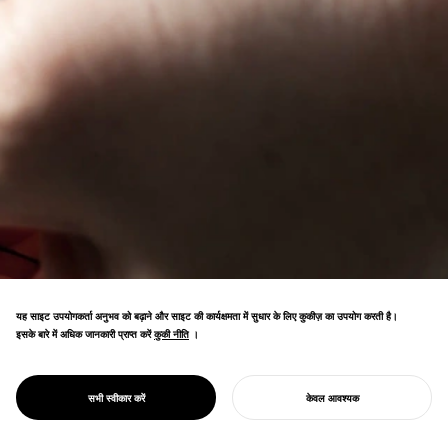
यह साइट उपयोगकर्ता अनुभव को बढ़ाने और साइट की कार्यक्षमता में सुधार के लिए कुकीज़ का उपयोग करती है।
इसके बारे में अधिक जानकारी प्राप्त करें
कुकी नीति
कुकी नीति
।
ओशिका प्रायद्वीप मछली पकड़ने वाले गांवों, इशिनोमाकी में
हस्तशिल्प ब्रांड। प्राकृतिक हिरण चमड़े के उत्पाद आपदा
क्षेत्र समुदाय के पुनरुद्धार और टिकाऊ आजीविका का
PROJECT
OCICA
सभी स्वीकार करें
केवल आवश्यक
समर्थन करते हैं।
अपना प्रोजेक्ट शुरू करें