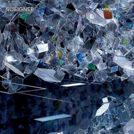
होम
LANGUAGE
भाषा चुनें