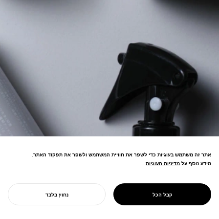
אתר זה משתמש בעוגיות כדי לשפר את חוויית המשתמש ולשפר את תפקוד האתר.
מידע נוסף על
מדיניות העוגיות
מדיניות העוגיות
.
מותג אורח חיים החוגג טקסים יומיומיים.
עיצוב פשוט ויפה מעלה הרגלים יומיומיים
PROJECT
1/D פעם ביום
קבל הכל
נחוץ בלבד
ואיכות חיים.
התחל את הפרויקט שלך