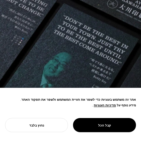
אתר זה משתמש בעוגיות כדי לשפר את חוויית המשתמש ולשפר את תפקוד האתר.
מידע נוסף על
מדיניות העוגיות
מדיניות העוגיות
.
מיתוג מחדש של הדפסה בת-קיימא
כ"הדפסה ירוקה" הופך ליוזמת SDGs
PROJECT
דפוס אוהקאווה
קבל הכל
נחוץ בלבד
המובילה ביפן.
התחל את הפרויקט שלך