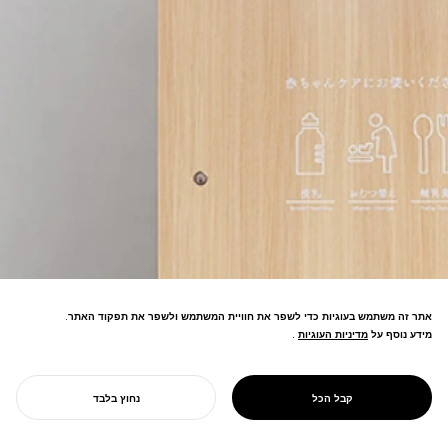
אתר זה משתמש בעוגיות כדי לשפר את חוויית המשתמש ולשפר את תפקוד האתר.
מידע נוסף על
מדיניות העוגיות
מדיניות העוגיות
.
תא הנקה נייד התומך באמהות במרחבים
ציבוריים—עיצוב המאפשר תמיכה בטיפול
PROJECT
MAMARO
קבל הכל
נחוץ בלבד
בילדים ברמה החברתית.
התחל את הפרויקט שלך