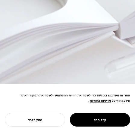
אתר זה משתמש בעוגיות כדי לשפר את חוויית המשתמש ולשפר את תפקוד האתר.
מידע נוסף על
מדיניות העוגיות
מדיניות העוגיות
.
תכשיטים מגנטיים משתנים בחופשיות—
פנינים מלאכותיות הופכות לטבעות,
שרשראות, סיכות באמצעות עיצוב חדשני
PROJECT
GRAVITY PEARL
קבל הכל
נחוץ בלבד
הניתן לשינוי צורה.
התחל את הפרויקט שלך