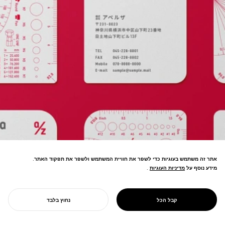
אתר זה משתמש בעוגיות כדי לשפר את חוויית המשתמש ולשפר את תפקוד האתר.
מידע נוסף על
מדיניות העוגיות
מדיניות העוגיות
.
פלטפורמת טרנספורמציה דיגיטלית לייצור—
רכש חלקים מונע בינה מלאכותית
ואופטימיזציה של זרימת עבודה לחיזוק
PROJECT
APERZA
קבל הכל
נחוץ בלבד
התחרותיות התעשייתית של יפן.
התחל את הפרויקט שלך