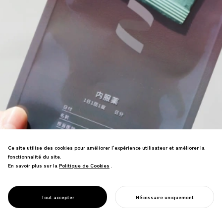
Ce site utilise des cookies pour améliorer l'expérience utilisateur et améliorer la
fonctionnalité du site.
Service de prescription de pilules en
En savoir plus sur la
Politique de Cookies
Politique de Cookies
.
ligne rebrandé. Le design crée une
expérience de marque accessible et
positive soutenant l'autonomie
PROJECT
SMALUNA
Tout accepter
Nécessaire uniquement
reproductive des femmes.
COMMENCER VOTRE PROJET