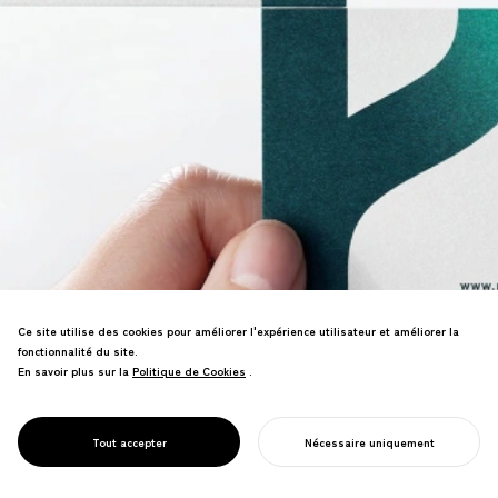
Ce site utilise des cookies pour améliorer l'expérience utilisateur et améliorer la
fonctionnalité du site.
Refonte de l'image de marque d'un
En savoir plus sur la
Politique de Cookies
Politique de Cookies
.
cabinet de conseil. Co-création de la
philosophie "Vital Management",
permettant une communication plus
PROJECT
RELATIONS
Tout accepter
Nécessaire uniquement
approfondie de la valeur des services.
COMMENCER VOTRE PROJET