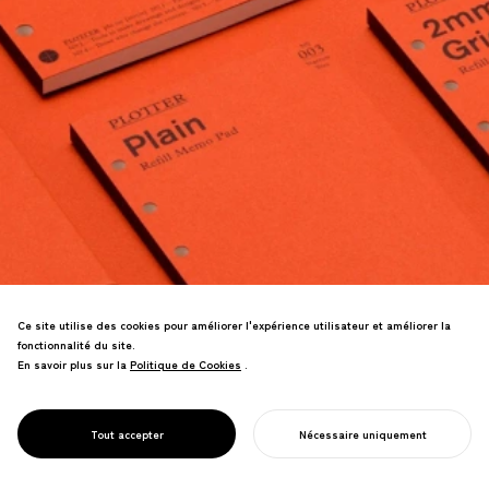
Ce site utilise des cookies pour améliorer l'expérience utilisateur et améliorer la
fonctionnalité du site.
En savoir plus sur la
Politique de Cookies
Politique de Cookies
.
Les précommandes seules ont atteint
PROJECT
TRACEUR
Tout accepter
Nécessaire uniquement
70% de l'objectif de ventes annuel.
COMMENCER VOTRE PROJET