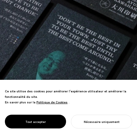
Ce site utilise des cookies pour améliorer l'expérience utilisateur et améliorer la
fonctionnalité du site.
En savoir plus sur la
Politique de Cookies
Politique de Cookies
.
PROJECT
La refonte de l'impression durable sous
OHKAWA
le nom de "GREEN PRINTING" devient la
PRINTING
Tout accepter
Nécessaire uniquement
principale initiative ODD du Japon.
COMMENCER VOTRE PROJET