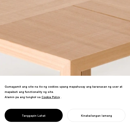
Sistema ng modular na muwebles na
Gumagamit ang site na ito ng cookies upang mapahusay ang karanasan ng user at
bumubuo ng kumplikadong istruktura
mapabuti ang functionality ng site.
mula sa pinakamaliit na mga yunit. Ang
Alamin pa ang tungkol sa
Cookie Policy
Cookie Policy
.
mga simpleng sangkap ay nagsasama
upang maging sopistikadong mga
function na may walang hanggang
PROJECT
YUNIT
Tanggapin Lahat
Kinakailangan lamang
flexibility.
SIMULAN ANG INYONG PROYEKTO