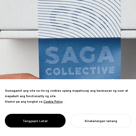
Gumagamit ang site na ito ng cookies upang mapahusay ang karanasan ng user at
Unang lubos na decarbonized na brand
mapabuti ang functionality ng site.
ng Japan na nagsasama ng 11 kumpanya
Alamin pa ang tungkol sa
Cookie Policy
Cookie Policy
.
sa Saga. Model para sa sustainable na
PROJECT
lokal na industriya na nanalo ng Green
SAGA
Purchasing Award at SME Revitalization
COLLECTIVE
Tanggapin Lahat
Kinakailangan lamang
Special Award.
SIMULAN ANG INYONG PROYEKTO