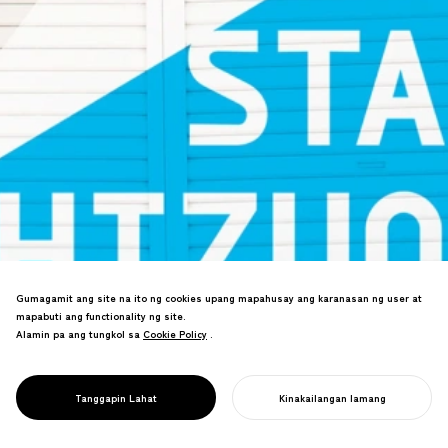
Gumagamit ang site na ito ng cookies upang mapahusay ang karanasan ng user at
mapabuti ang functionality ng site.
Shizuoka cultural arts hub branding. Ang
Alamin pa ang tungkol sa
Cookie Policy
Cookie Policy
.
konsepto ng "Ang Lungsod bilang
PROJECT
Teatro" ay nagtatag ng estratehiya para
ON STAGE
sa internasyonal na destinasyon ng
SHIZUOKA
Tanggapin Lahat
Kinakailangan lamang
performing arts.
SIMULAN ANG INYONG PROYEKTO