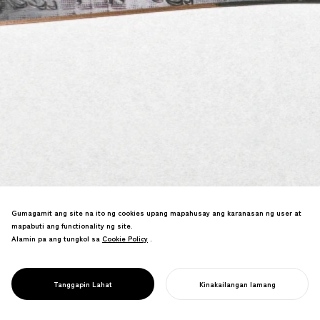
Gumagamit ang site na ito ng cookies upang mapahusay ang karanasan ng user at
mapabuti ang functionality ng site.
Alamin pa ang tungkol sa
Cookie Policy
Cookie Policy
.
Disenyo ng paper knife na
nakipagtulungan sa mga artesano ng
Sendai tansu—tradisyunal na mga
PROJECT
ONE&DOT
Tanggapin Lahat
Kinakailangan lamang
pamamaraan sa minimal na anyo.
SIMULAN ANG INYONG PROYEKTO