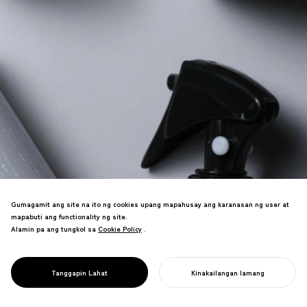
Gumagamit ang site na ito ng cookies upang mapahusay ang karanasan ng user at
mapabuti ang functionality ng site.
Brand ng pamumuhay na nagdiriwang sa
Alamin pa ang tungkol sa
Cookie Policy
Cookie Policy
.
araw-arawng mga gawain. Ang simpleng,
PROJECT
magagandang disenyo ay nagpapataas
1/D ISANG BESES
sa kalidad ng pang-araw-araw na mga
SA ISANG ARAW
Tanggapin Lahat
Kinakailangan lamang
gawi at pamumuhay.
SIMULAN ANG INYONG PROYEKTO