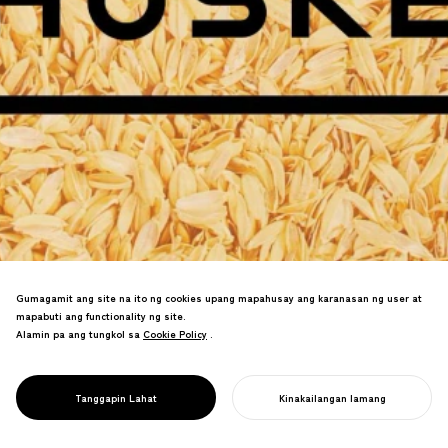
Gumagamit ang site na ito ng cookies upang mapahusay ang karanasan ng user at
mapabuti ang functionality ng site.
Alamin pa ang tungkol sa
Cookie Policy
Cookie Policy
.
Naging co-founder ng HUSKEY, nanguna
sa design at intellectual property
PROJECT
HUSKEY
Tanggapin Lahat
Kinakailangan lamang
development nito.
SIMULAN ANG INYONG PROYEKTO