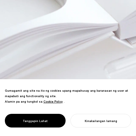
Gumagamit ang site na ito ng cookies upang mapahusay ang karanasan ng user at
Ang magnetic jewelry ay nagbabago
mapabuti ang functionality ng site.
nang malaya—ang artipisyal na mga
Alamin pa ang tungkol sa
Cookie Policy
Cookie Policy
.
perlas ay nagiging mga singsing,
kuwintas, at mga brooch sa
pamamagitan ng makabagong
PROJECT
GRAVITY PEARL
Tanggapin Lahat
Kinakailangan lamang
reconfigurable design.
SIMULAN ANG INYONG PROYEKTO