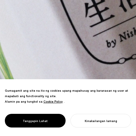
Gumagamit ang site na ito ng cookies upang mapahusay ang karanasan ng user at
mapabuti ang functionality ng site.
Muling pagkakahulugan sa isang
Alamin pa ang tungkol sa
Cookie Policy
Cookie Policy
.
Makasaysayang Kyoto
Tsukemono（Japanese Pickle） Brand
gamit ang isang Bagong Business
PROJECT
HAKKO SEIKATSU
Tanggapin Lahat
Kinakailangan lamang
Venture sa Kyoto Station.
SIMULAN ANG INYONG PROYEKTO