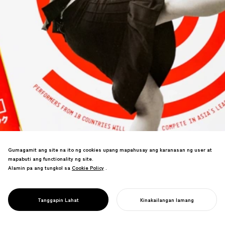
Gumagamit ang site na ito ng cookies upang mapahusay ang karanasan ng user at
mapabuti ang functionality ng site.
Alamin pa ang tungkol sa
Cookie Policy
Cookie Policy
.
PROJECT
DAIDOGEI
Pagbibigay ng tatak para sa
WORLD CUP IN
pinakamalaking pista ng street
SHIZUOKA
Tanggapin Lahat
Kinakailangan lamang
performance sa Asya.
SIMULAN ANG INYONG PROYEKTO