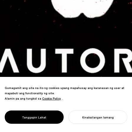
Gumagamit ang site na ito ng cookies upang mapahusay ang karanasan ng user at
mapabuti ang functionality ng site.
Alamin pa ang tungkol sa
Cookie Policy
Cookie Policy
.
Mula sa RPA hanggang Web Auto Robot—
PROJECT
AUTORO
Tanggapin Lahat
Kinakailangan lamang
branding na naglilinaw ng layunin.
SIMULAN ANG INYONG PROYEKTO