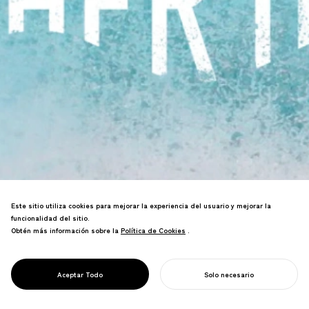
Este sitio utiliza cookies para mejorar la experiencia del usuario y mejorar la
funcionalidad del sitio.
Obtén más información sobre la
Política de Cookies
Política de Cookies
.
Investigación que fomenta la protección
del océano conectando nuestros
sentimientos hacia el mar con el amor
PROJECT
OCÉANO MADRE
Aceptar Todo
Solo necesario
maternal.
COMIENZA TU PROYECTO