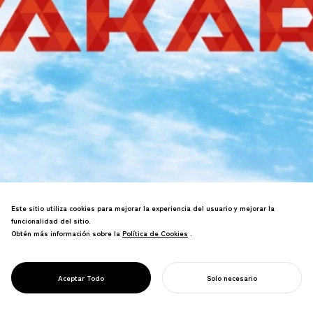
Este sitio utiliza cookies para mejorar la experiencia del usuario y mejorar la
funcionalidad del sitio.
Diseñé un logotipo inspirado en la
Obtén más información sobre la
Política de Cookies
Política de Cookies
.
estructura atómica del carbono, junto
PROJECT
con una tipografía original, para FUTURE
FUTURE KID
KID TAKARA, una animación sobre el
TAKARA
Aceptar Todo
Solo necesario
cambio climático.
COMIENZA TU PROYECTO