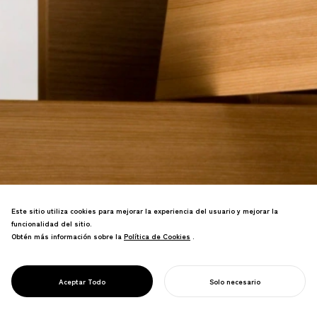
Este sitio utiliza cookies para mejorar la experiencia del usuario y mejorar la
funcionalidad del sitio.
Obtén más información sobre la
Política de Cookies
Política de Cookies
.
Nombrado "el cajón más hermoso del
mundo" por la revista global de diseño
PROJECT
CARTESIA
Aceptar Todo
Solo necesario
Wallpaper.
COMIENZA TU PROYECTO