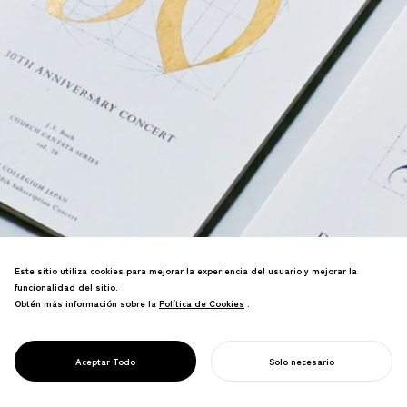
Este sitio utiliza cookies para mejorar la experiencia del usuario y mejorar la
funcionalidad del sitio.
Obtén más información sobre la
Política de Cookies
Política de Cookies
.
PROJECT
BACH
Marca para el conjunto barroco de clase
COLLEGIUM
mundial de Japón utilizando tipografía
JAPAN
Aceptar Todo
Solo necesario
de la era de Bach.
COMIENZA TU PROYECTO