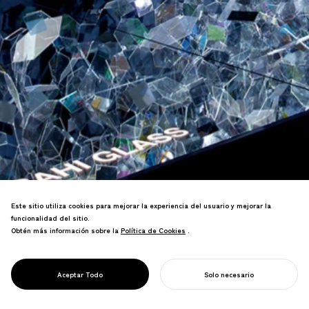
Este sitio utiliza cookies para mejorar la experiencia del usuario y mejorar la
funcionalidad del sitio.
Obtén más información sobre la
Política de Cookies
Política de Cookies
.
La instalación del Salón de Milán
duplicó la asistencia del año anterior,
PROJECT
AMORFO
Aceptar Todo
Solo necesario
recibió múltiples premios de diseño.
COMIENZA TU PROYECTO