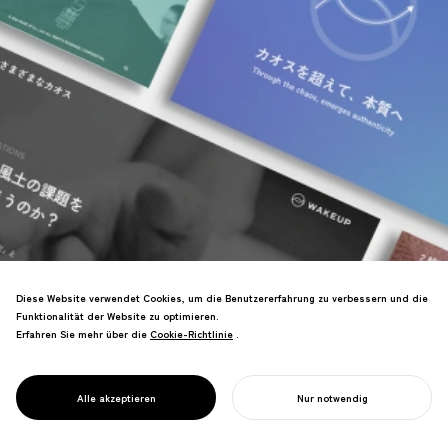
Diese Website verwendet Cookies, um die Benutzererfahrung zu verbessern und die
Funktionalität der Website zu optimieren.
Erfahren Sie mehr über die
Cookie-Richtlinie
Cookie-Richtlinie
.
Branding für Pioniere der Coaching-
PROJECT
Kultur. Klärung von CTIs "Origin of
CTI JAPAN &
Coaching"-Positionierung, was zum
WAKE UP
Alle akzeptieren
Nur notwendig
Wachstum der Anmeldungen beitrug.
IHR PROJEKT STARTEN