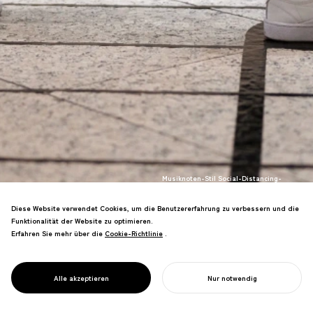
Musiknoten-Stil Social-Distancing-
Matten, die Melodien erzeugen, wenn
man auf sie tritt. In Geschäfts- und
Diese Website verwendet Cookies, um die Benutzererfahrung zu verbessern und die
öffentlichen Räumen implementiert und
Funktionalität der Website zu optimieren.
zu einer weltweit anerkannten
Erfahren Sie mehr über die
Cookie-Richtlinie
Cookie-Richtlinie
.
Designlösung geworden. Vorgestellt in
PROJECT
NTVs "news zero", adoptiert in
SOZIALE
verschiedenen kommerziellen
HARMONIE
Alle akzeptieren
Nur notwendig
Einrichtungen
IHR PROJEKT STARTEN