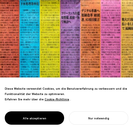
Diese Website verwendet Cookies, um die Benutzererfahrung zu verbessern und die
Funktionalität der Website zu optimieren.
Erstellte SDG-farbige
Erfahren Sie mehr über die
Cookie-Richtlinie
Cookie-Richtlinie
.
Zeitungsaufschläge mit vergangenen
PROJECT
Artikeln, die die Rolle der Medien bei
NIKKEI SDGS
der Unterstützung von Corporate Social
FESTIVAL
Alle akzeptieren
Nur notwendig
Initiatives zeigen.
IHR PROJEKT STARTEN