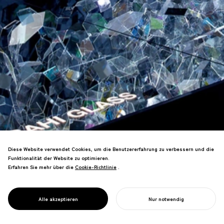
Diese Website verwendet Cookies, um die Benutzererfahrung zu verbessern und die
Funktionalität der Website zu optimieren.
Erfahren Sie mehr über die
Cookie-Richtlinie
Cookie-Richtlinie
.
Die Mailänder Salone-Installation
verdoppelte die Besucherzahl des
Vorjahres und erhielt mehrere Design-
PROJECT
AMORPH
Alle akzeptieren
Nur notwendig
Auszeichnungen.
IHR PROJEKT STARTEN