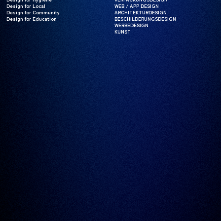
Design for Local
Design for Local
WEB / APP DESIGN
WEB / APP DESIGN
Design for Community
Design for Community
ARCHITEKTURDESIGN
ARCHITEKTURDESIGN
Design for Education
Design for Education
BESCHILDERUNGSDESIGN
BESCHILDERUNGSDESIGN
WERBEDESIGN
WERBEDESIGN
KUNST
KUNST