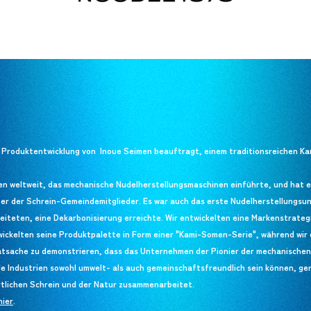
 Produktentwicklung von Inoue Seimen beauftragt, einem traditionsreichen Ka
n weltweit, das mechanische Nudelherstellungsmaschinen einführte, und hat 
ter der Schrein-Gemeindemitglieder. Es war auch das erste Nudelherstellungsu
leiteten, eine Dekarbonisierung erreichte. Wir entwickelten eine Markenstrateg
kelten seine Produktpalette in Form einer "Kami-Somen-Serie", während wir ei
atsache zu demonstrieren, dass das Unternehmen der Pionier der mechanischen N
le Industrien sowohl umwelt- als auch gemeinschaftsfreundlich sein können, g
rtlichen Schrein und der Natur zusammenarbeitet.
hier
hier
.