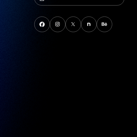
Portfolio herunterladen
FaceBook
instagram
X
note
behance