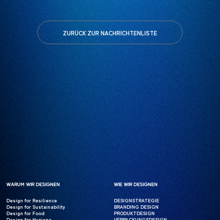
ZURÜCK ZUR NACHRICHTENLISTE
WARUM WIR DESIGNEN
WARUM WIR DESIGNEN
WIE WIR DESIGNEN
WIE WIR DESIGNEN
Design for Resilience
Design for Resilience
DESIGNSTRATEGIE
DESIGNSTRATEGIE
Design for Sustainability
Design for Sustainability
BRANDING DESIGN
BRANDING DESIGN
Design for Food
Design for Food
PRODUKTDESIGN
PRODUKTDESIGN
Design for Hygiene
Design for Hygiene
VERPACKUNGSDESIGN
VERPACKUNGSDESIGN