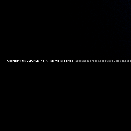
Copyright ©NOSIGNER Inc. All Rights Reserved.
255b9ac merge: add guest voice label a