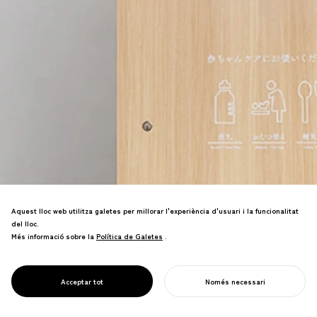
Aquest lloc web utilitza galetes per millorar l'experiència d'usuari i la funcionalitat
del lloc.
Més informació sobre la
Política de Galetes
Política de Galetes
.
Cabina d'alletament mòbil que dona
suport a les mares en espais públics—
disseny que permet el suport a la cura
PROJECT
MAMARO
Acceptar tot
Només necessari
infantil a nivell social.
COMENÇA EL TEU PROJECTE