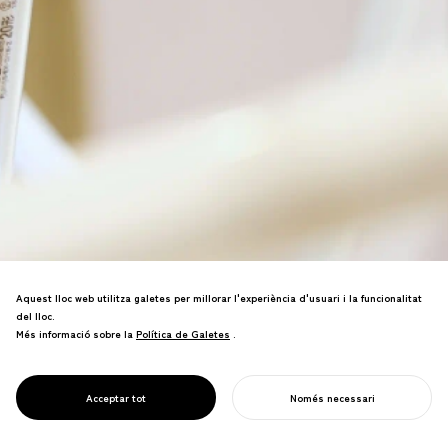
Aquest lloc web utilitza galetes per millorar l'experiència d'usuari i la funcionalitat
del lloc.
Disseny espacial experimental que
Més informació sobre la
Política de Galetes
Política de Galetes
.
reutilitza tubs fluorescents descartats.
Sensibilitza sobre el medi ambient
mentre demostra noves possibilitats de
PROJECT
FLUOLESS
Acceptar tot
Només necessari
reutilització creativa.
COMENÇA EL TEU PROJECTE