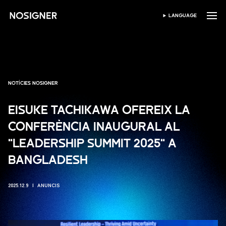
INICI
LANGUAGE
SELECCIONAR IDIOMA
NOTÍCIES NOSIGNER
EISUKE TACHIKAWA OFEREIX LA
CONFERÈNCIA INAUGURAL AL
"LEADERSHIP SUMMIT 2025" A
BANGLADESH
2025.12.9
ANUNCIS