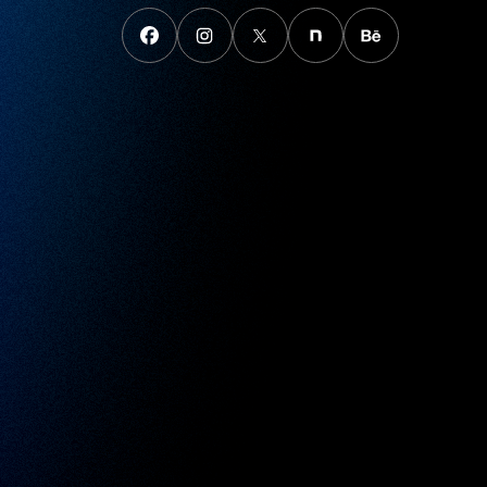
FaceBook
instagram
X
note
behance