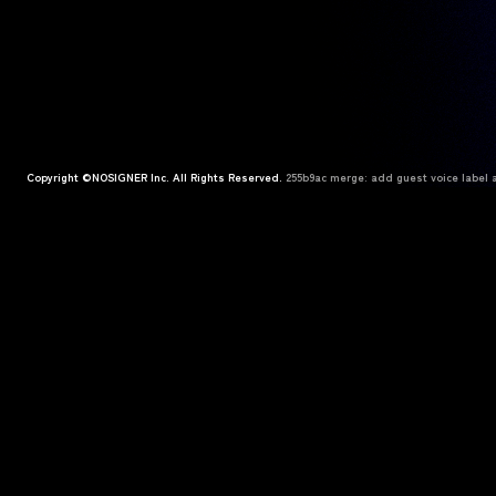
Copyright ©NOSIGNER Inc. All Rights Reserved.
255b9ac merge: add guest voice label a