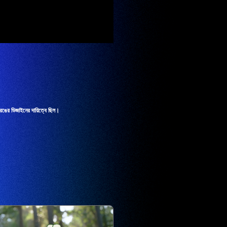
রঙের ডিজাইনের দায়িত্বে ছিল।