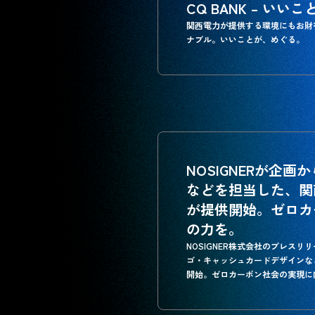
CQ BANK – い
関西電力が提供する環境にもお財
ナブル。いいことが、めぐる。
NOSIGNERが企
などを担当した、関西
が提供開始。ゼロカ
の力を。
NOSIGNER株式会社のプレスリリー
ゴ・キャッシュカードデザインなど
開始。ゼロカーボン社会の実現に