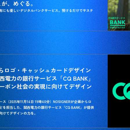
いことが、めぐる。
布にも優しいデジタルバンクサービス。預けるだけでサステ
画からロゴ・キャッシュカードデザイン
電力の銀行サービス「CQ BANK」
ーボン社会の実現に向けてデザイン
ス（2025年11月14日 19時40分）NOSIGNERが企画からロ
を担当した、関西電力の銀行サービス「CQ BANK」が提供
向けてデザインの力を。