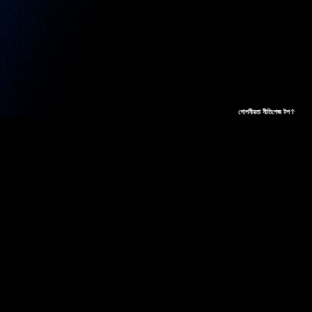
গোপনীয়তা নীতি
পেজ টপ