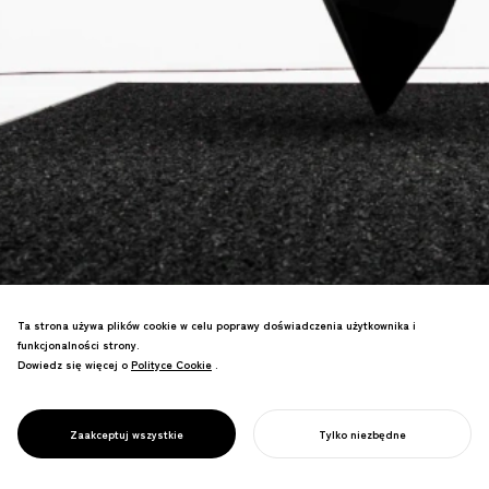
Ta strona używa plików cookie w celu poprawy doświadczenia użytkownika i
funkcjonalności strony.
Projekt "Najczarniejszej czerni świata"
Dowiedz się więcej o
Polityce Cookie
Polityce Cookie
.
wykorzystujący nanotechnologię.
Nanorurki węglowe spotykają 1200-letnią
tradycję lakiernictwa—starożytne
PROJECT
ZENBLACK
Zaakceptuj wszystkie
Tylko niezbędne
rzemiosło zrewolucjonizowane.
ROZPOCZNIJ SWÓJ PROJEKT