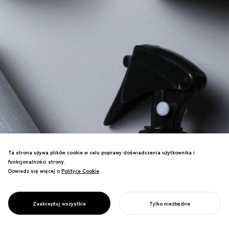
Ta strona używa plików cookie w celu poprawy doświadczenia użytkownika i
funkcjonalności strony.
Dowiedz się więcej o
Polityce Cookie
Polityce Cookie
.
Marka lifestyle celebrująca codzienne
rytuały. Prosty, piękny design podnosi
PROJECT
1/D RAZ DZIENNIE
Zaakceptuj wszystkie
Tylko niezbędne
codzienne nawyki i jakość życia.
ROZPOCZNIJ SWÓJ PROJEKT