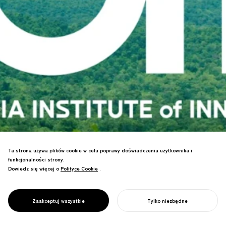
Ta strona używa plików cookie w celu poprawy doświadczenia użytkownika i
funkcjonalności strony.
Led the revitalization of the Asia
Dowiedz się więcej o
Polityce Cookie
Polityce Cookie
.
Innovation University, which cultivates
PROJECT
global leaders who contribute to the
ASIA INSTITUTE
future of the planet from the far corners
OF INNOVATION
Zaakceptuj wszystkie
Tylko niezbędne
of Asia.
ROZPOCZNIJ SWÓJ PROJEKT