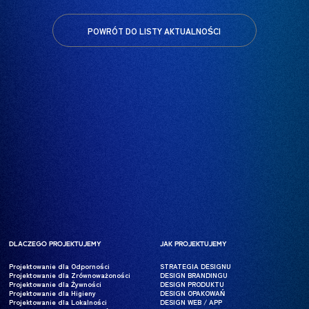
POWRÓT DO LISTY AKTUALNOŚCI
DLACZEGO PROJEKTUJEMY
DLACZEGO PROJEKTUJEMY
JAK PROJEKTUJEMY
JAK PROJEKTUJEMY
Projektowanie dla Odporności
Projektowanie dla Odporności
STRATEGIA DESIGNU
STRATEGIA DESIGNU
Projektowanie dla Zrównoważoności
Projektowanie dla Zrównoważoności
DESIGN BRANDINGU
DESIGN BRANDINGU
Projektowanie dla Żywności
Projektowanie dla Żywności
DESIGN PRODUKTU
DESIGN PRODUKTU
Projektowanie dla Higieny
Projektowanie dla Higieny
DESIGN OPAKOWAŃ
DESIGN OPAKOWAŃ
Projektowanie dla Lokalności
Projektowanie dla Lokalności
DESIGN WEB / APP
DESIGN WEB / APP