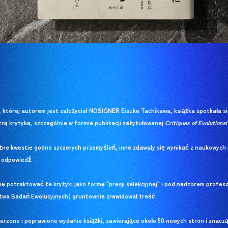
, której autorem jest założyciel NOSIGNER Eisuke Tachikawa, książka spotkała
rą krytyką, szczególnie w formie publikacji zatytułowanej
Critiques of Evolutional
żne kwestie godne szczerych przemyśleń, inne zdawały się wynikać z naukowych
o odpowiedź.
ię potraktować te krytyki jako formę "presji selekcyjnej" i pod nadzorem prof
twa Badań Ewolucyjnych) gruntownie zrewidował treść.
erzone i poprawione wydanie książki, zawierające około 50 nowych stron i znacz