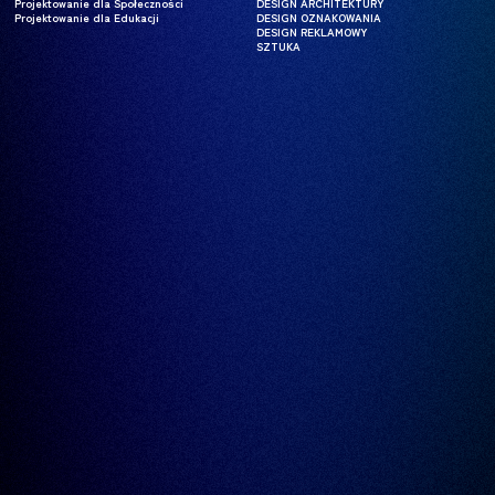
Projektowanie dla Społeczności
Projektowanie dla Społeczności
DESIGN ARCHITEKTURY
DESIGN ARCHITEKTURY
Projektowanie dla Edukacji
Projektowanie dla Edukacji
DESIGN OZNAKOWANIA
DESIGN OZNAKOWANIA
DESIGN REKLAMOWY
DESIGN REKLAMOWY
SZTUKA
SZTUKA