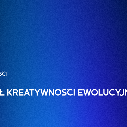
ŚCI
Ł KREATYWNOŚCI EWOLUCYJN