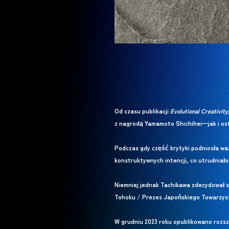
Od czasu publikacji
Evolutional Creativity
z nagrodą Yamamoto Shichihei—jak i ost
Podczas gdy część krytyki podniosła wa
konstruktywnych intencji, co utrudniał
Niemniej jednak Tachikawa zdecydował s
Tohoku / Prezes Japońskiego Towarzys
W grudniu 2023 roku opublikowano rozsz