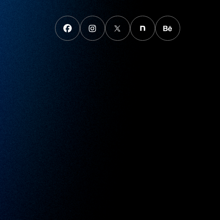
FaceBook
instagram
X
note
behance