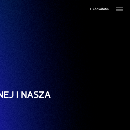
LANGUAGE
WYBIERZ JĘZYK
EJ I NASZA