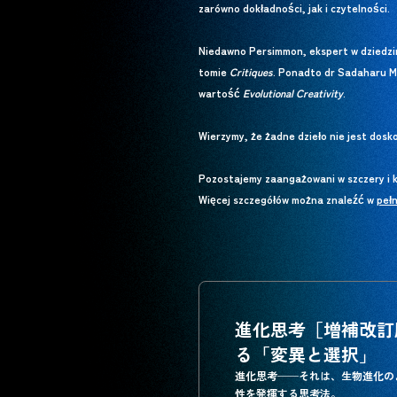
zarówno dokładności, jak i czytelności.
Niedawno Persimmon, ekspert w dziedzini
tomie
Critiques
. Ponadto dr Sadaharu M
wartość
Evolutional Creativity
.
Wierzymy, że żadne dzieło nie jest dosko
Pozostajemy zaangażowani w szczery i k
Więcej szczegółów można znaleźć w
peł
peł
進化思考［増補改訂
る「変異と選択」
進化思考──それは、生物進化の
性を発揮する思考法。