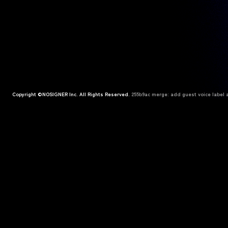
Copyright ©NOSIGNER Inc. All Rights Reserved.
255b9ac merge: add guest voice label a