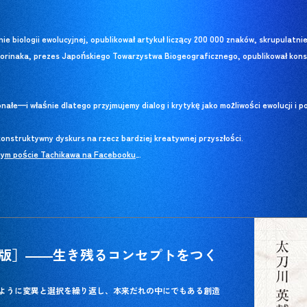
e biologii ewolucyjnej, opublikował artykuł liczący 200 000 znaków, skrupulatni
orinaka, prezes Japońskiego Towarzystwa Biogeograficznego, opublikował konst
nałe—i właśnie dlatego przyjmujemy dialog i krytykę jako możliwości ewolucji i p
onstruktywny dyskurs na rzecz bardziej kreatywnej przyszłości.
nym poście Tachikawa na Facebooku
nym poście Tachikawa na Facebooku
.
_
版］――生き残るコンセプトをつく
ように変異と選択を繰り返し、本来だれの中にでもある創造