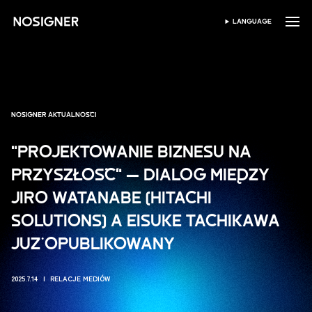
STRONA GŁÓWNA
LANGUAGE
WYBIERZ JĘZYK
NOSIGNER AKTUALNOŚCI
"PROJEKTOWANIE BIZNESU NA
PRZYSZŁOŚĆ" — DIALOG MIĘDZY
JIRO WATANABE (HITACHI
SOLUTIONS) A EISUKE TACHIKAWA
JUŻ OPUBLIKOWANY
2025.7.14
RELACJE MEDIÓW