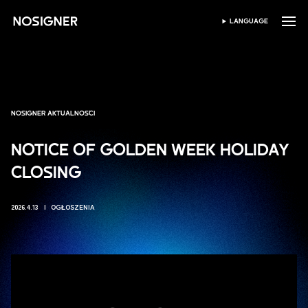
STRONA GŁÓWNA
LANGUAGE
WYBIERZ JĘZYK
NOSIGNER AKTUALNOŚCI
NOTICE OF GOLDEN WEEK HOLIDAY
CLOSING
2026.4.13
OGŁOSZENIA