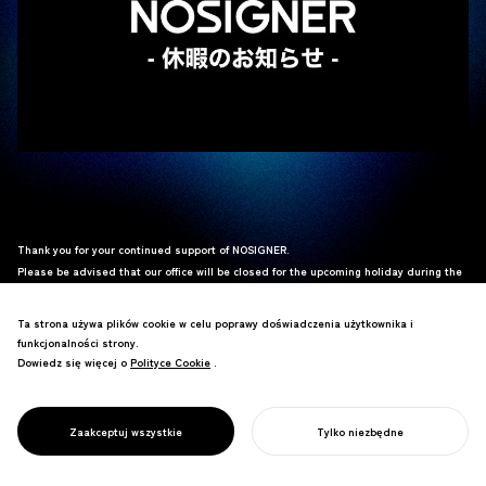
Thank you for your continued support of NOSIGNER.
Please be advised that our office will be closed for the upcoming holiday during the
following period:
Ta strona używa plików cookie w celu poprawy doświadczenia użytkownika i
Saturday, April 25, 2026 – Wednesday, May 6, 2026
funkcjonalności strony.
Dowiedz się więcej o
Polityce Cookie
Polityce Cookie
.
Any inquiries received during this period will be addressed sequentially starting
from
Thursday, May 7, 2026
.
We apologize for any inconvenience this may cause and appreciate your kind
Zaakceptuj wszystkie
Tylko niezbędne
understanding.
ROZPOCZNIJ SWÓJ PROJEKT