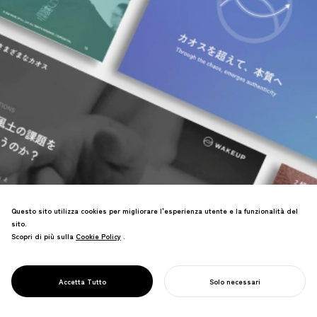
Questo sito utilizza cookies per migliorare l'esperienza utente e la funzionalità del
sito.
Scopri di più sulla
Cookie Policy
Cookie Policy
.
Branding per i pionieri della cultura del
PROJECT
coaching. Chiarita la posizione "Origin of
CTI JAPAN &
Coaching" di CTI, contribuendo alla
WAKE UP
Accetta Tutto
Solo necessari
crescita delle iscrizioni.
INIZIA IL TUO PROGETTO