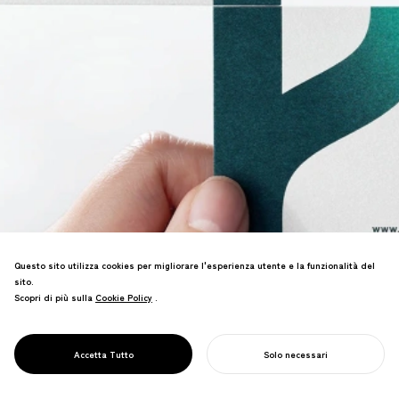
Questo sito utilizza cookies per migliorare l'esperienza utente e la funzionalità del
sito.
Rebranding di azienda di consulenza.
Scopri di più sulla
Cookie Policy
Cookie Policy
.
Co-creata la filosofia "Vital
Management", permettendo una
comunicazione più profonda del valore
PROJECT
RELAZIONI
Accetta Tutto
Solo necessari
del servizio.
INIZIA IL TUO PROGETTO