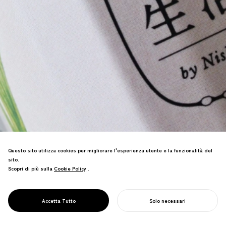
Questo sito utilizza cookies per migliorare l'esperienza utente e la funzionalità del
sito.
Scopri di più sulla
Cookie Policy
Cookie Policy
.
Ridefinire un marchio storico di
Tsukemono (sottaceti giapponesi) di
Kyoto con una nuova iniziativa
PROJECT
HAKKO SEIKATSU
Accetta Tutto
Solo necessari
imprenditoriale alla stazione di Kyoto.
INIZIA IL TUO PROGETTO