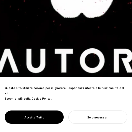
Questo sito utilizza cookies per migliorare l'esperienza utente e la funzionalità del
sito.
Scopri di più sulla
Cookie Policy
Cookie Policy
.
Da RPA a Web Auto Robot: un branding
PROJECT
AUTORO
Accetta Tutto
Solo necessari
che chiarisce lo scopo.
INIZIA IL TUO PROGETTO