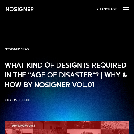
HOME
LANGUAGE
SELEZIONA LINGUA
NOSIGNER NEWS
WHAT KIND OF DESIGN IS REQUIRED
IN THE "AGE OF DISASTER"? | WHY &
HOW BY NOSIGNER VOL.01
2026.5.25
BLOG