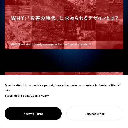
Questo sito utilizza cookies per migliorare l'esperienza utente e la funzionalità del
sito.
Scopri di più sulla
Cookie Policy
Cookie Policy
.
Accetta Tutto
Solo necessari
INIZIA IL TUO PROGETTO