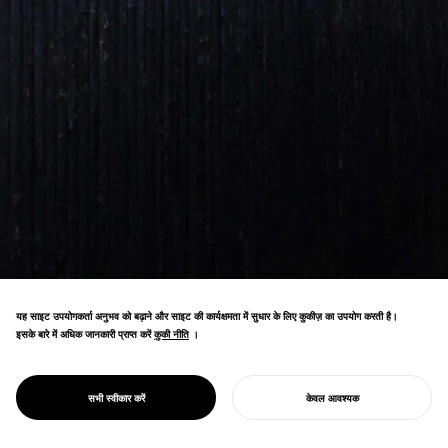
यह साइट उपयोगकर्ता अनुभव को बढ़ाने और साइट की कार्यक्षमता में सुधार के लिए कुकीज़ का उपयोग करती है।
इसके बारे में अधिक जानकारी प्राप्त करें
कुकी नीति
कुकी नीति
।
हॉस्पिस सुविधा डिज़ाइन ने अन्य अंतर्राष्ट्रीय सम्मानों के
PROJECT
साची हाउस
सभी स्वीकार करें
केवल आवश्यक
साथ आर्किटेक्चर मास्टरप्राइज़ अवार्ड जीता है।
अपना प्रोजेक्ट शुरू करें