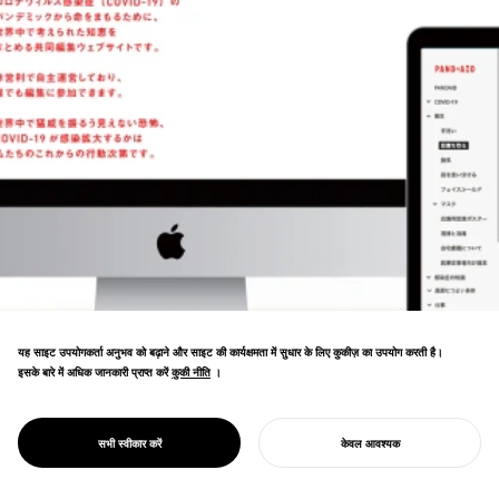
यह साइट उपयोगकर्ता अनुभव को बढ़ाने और साइट की कार्यक्षमता में सुधार के लिए कुकीज़ का उपयोग करती है।
इसके बारे में अधिक जानकारी प्राप्त करें
कुकी नीति
कुकी नीति
।
महामारी प्रतिक्रिया के लिए सहयोगी विकी। सामाजिक दूरी
के दृश्य 10,000 से अधिक लोगों द्वारा सोशल मीडिया पर
साझा किए गए, जिससे संक्रमण रोकथाम के लिए एक
PROJECT
PANDAID
सभी स्वीकार करें
केवल आवश्यक
डिज़ाइन-संचालित आंदोलन का निर्माण हुआ।
अपना प्रोजेक्ट शुरू करें