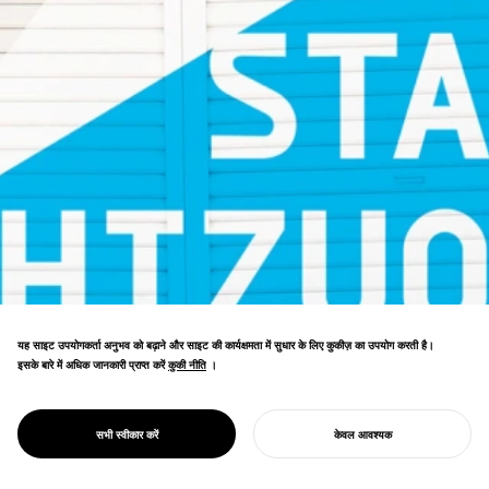
यह साइट उपयोगकर्ता अनुभव को बढ़ाने और साइट की कार्यक्षमता में सुधार के लिए कुकीज़ का उपयोग करती है।
इसके बारे में अधिक जानकारी प्राप्त करें
कुकी नीति
कुकी नीति
।
PROJECT
शिज़ुओका सांस्कृतिक कला केंद्र ब्रांडिंग। "शहर को
ON STAGE
रंगमंच के रूप में" की अवधारणा अंतर्राष्ट्रीय प्रदर्शन कला
SHIZUOKA
सभी स्वीकार करें
केवल आवश्यक
गंतव्य के लिए रणनीति स्थापित करती है।
अपना प्रोजेक्ट शुरू करें