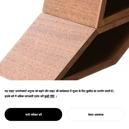
यह साइट उपयोगकर्ता अनुभव को बढ़ाने और साइट की कार्यक्षमता में सुधार के लिए कुकीज़ का उपयोग करती है।
इसके बारे में अधिक जानकारी प्राप्त करें
कुकी नीति
कुकी नीति
।
चुंबकीय स्टेशनरी सिस्टम जो आकर्षण बल और परिष्कृत
PROJECT
मैग कंटेनर
सभी स्वीकार करें
केवल आवश्यक
रूपों के माध्यम से डेस्कटॉप व्यवस्था लाता है।
अपना प्रोजेक्ट शुरू करें